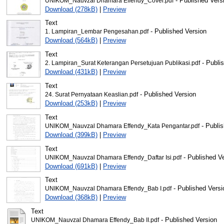
- Published Vers
UNIKOM_Nauvzal Dhamara Effendy_Cover.pdf
Download (278kB)
|
Preview
Text
- Published Version
1. Lampiran_Lembar Pengesahan.pdf
Download (564kB)
|
Preview
Text
- Publi
2. Lampiran_Surat Keterangan Persetujuan Publikasi.pdf
Download (431kB)
|
Preview
Text
- Published Version
24. Surat Pernyataan Keaslian.pdf
Download (253kB)
|
Preview
Text
- Publis
UNIKOM_Nauvzal Dhamara Effendy_Kata Pengantar.pdf
Download (399kB)
|
Preview
Text
- Published V
UNIKOM_Nauvzal Dhamara Effendy_Daftar Isi.pdf
Download (691kB)
|
Preview
Text
- Published Versi
UNIKOM_Nauvzal Dhamara Effendy_Bab I.pdf
Download (368kB)
|
Preview
Text
- Published Version
UNIKOM_Nauvzal Dhamara Effendy_Bab II.pdf