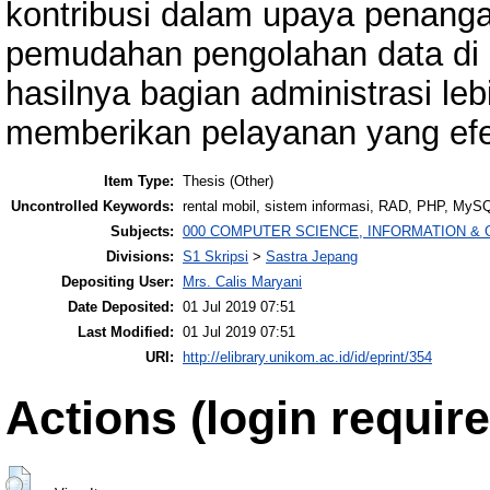
kontribusi dalam upaya penang
pemudahan pengolahan data di 
hasilnya bagian administrasi 
memberikan pelayanan yang efek
Item Type:
Thesis (Other)
Uncontrolled Keywords:
rental mobil, sistem informasi, RAD, PHP, My
Subjects:
000 COMPUTER SCIENCE, INFORMATION &
Divisions:
S1 Skripsi
>
Sastra Jepang
Depositing User:
Mrs. Calis Maryani
Date Deposited:
01 Jul 2019 07:51
Last Modified:
01 Jul 2019 07:51
URI:
http://elibrary.unikom.ac.id/id/eprint/354
Actions (login require