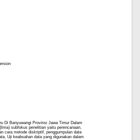
ersion
uru Di Banyuwangi Provinsi Jawa Timur Dalam
ma) subfokus penelitian yaitu perencanaan,
gan cara metode diskriptif, penggumpulan data
ta, Uji keabsahan data yang digunakan dalam