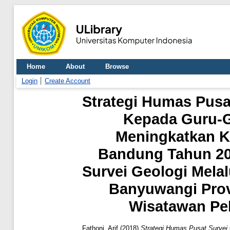
Home
About
Browse
Login
Create Account
Strategi Humas Pusat
Kepada Guru-G
Meningkatkan K
Bandung Tahun 201
Survei Geologi Mela
Banyuwangi Prov
Wisatawan Pe
Fathoni, Arif
(2018)
Strategi Humas Pusat Survei 