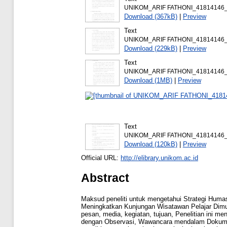
UNIKOM_ARIF FATHONI_41814146_B
Download (367kB)
|
Preview
Text
UNIKOM_ARIF FATHONI_41814146_BA
Download (229kB)
|
Preview
Text
UNIKOM_ARIF FATHONI_41814146_B
Download (1MB)
|
Preview
Text
UNIKOM_ARIF FATHONI_41814146
Download (120kB)
|
Preview
Official URL:
http://elibrary.unikom.ac.id
Abstract
Maksud peneliti untuk mengetahui Strategi Huma
Meningkatkan Kunjungan Wisatawan Pelajar Dimu
pesan, media, kegiatan, tujuan, Penelitian ini m
dengan Observasi, Wawancara mendalam Dokument