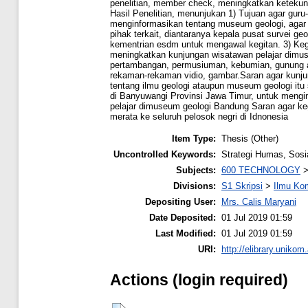
penelitian, member check, meningkatkan ketekuna
Hasil Penelitian, menunjukan 1) Tujuan agar guru
menginformasikan tentang museum geologi, agar 
pihak terkait, diantaranya kepala pusat survei ge
kementrian esdm untuk mengawal kegitan. 3) Kegi
meningkatkan kunjungan wisatawan pelajar dimus
pertambangan, permusiuman, kebumian, gunung api
rekaman-rekaman vidio, gambar.Saran agar kunjung
tentang ilmu geologi ataupun museum geologi itu
di Banyuwangi Provinsi Jawa Timur, untuk meng
pelajar dimuseum geologi Bandung Saran agar kegia
merata ke seluruh pelosok negri di Idnonesia
Item Type:
Thesis (Other)
Uncontrolled Keywords:
Strategi Humas, Sosi
Subjects:
600 TECHNOLOGY
Divisions:
S1 Skripsi
>
Ilmu Ko
Depositing User:
Mrs. Calis Maryani
Date Deposited:
01 Jul 2019 01:59
Last Modified:
01 Jul 2019 01:59
URI:
http://elibrary.unikom.
Actions (login required)