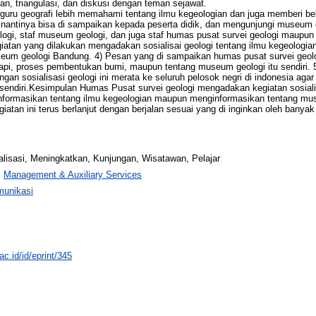
n, triangulasi, dan diskusi dengan teman sejawat.
-guru geografi lebih memahami tentang ilmu kegeologian dan juga memberi be
nantinya bisa di sampaikan kepada peserta didik, dan mengunjungi museum g
ologi, staf museum geologi, dan juga staf humas pusat survei geologi maupun p
atan yang dilakukan mengadakan sosialisai geologi tentang ilmu kegeologian
eum geologi Bandung. 4) Pesan yang di sampaikan humas pusat survei geolo
, proses pembentukan bumi, maupun tentang museum geologi itu sendiri. 5) M
an sosialisasi geologi ini merata ke seluruh pelosok negri di indonesia agar
 sendiri.Kesimpulan Humas Pusat survei geologi mengadakan kegiatan sosiali
informasikan tentang ilmu kegeologian maupun menginformasikan tentang m
tan ini terus berlanjut dengan berjalan sesuai yang di inginkan oleh banyak o
alisasi, Meningkatkan, Kunjungan, Wisatawan, Pelajar
>
Management & Auxiliary Services
munikasi
ac.id/id/eprint/345