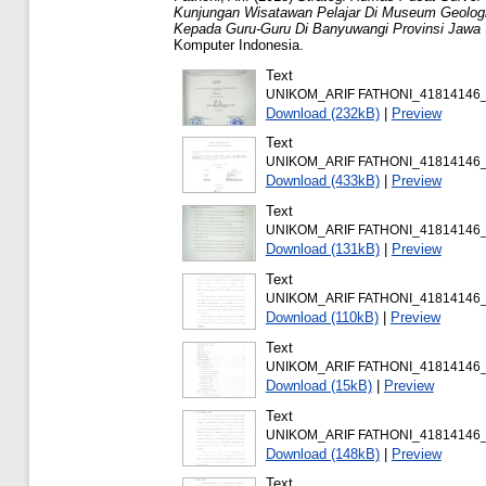
Kunjungan Wisatawan Pelajar Di Museum Geologi B
Kepada Guru-Guru Di Banyuwangi Provinsi Jawa
Komputer Indonesia.
Text
UNIKOM_ARIF FATHONI_41814146
Download (232kB)
|
Preview
Text
UNIKOM_ARIF FATHONI_41814146_La
Download (433kB)
|
Preview
Text
UNIKOM_ARIF FATHONI_41814146
Download (131kB)
|
Preview
Text
UNIKOM_ARIF FATHONI_41814146
Download (110kB)
|
Preview
Text
UNIKOM_ARIF FATHONI_41814146_D
Download (15kB)
|
Preview
Text
UNIKOM_ARIF FATHONI_41814146_B
Download (148kB)
|
Preview
Text