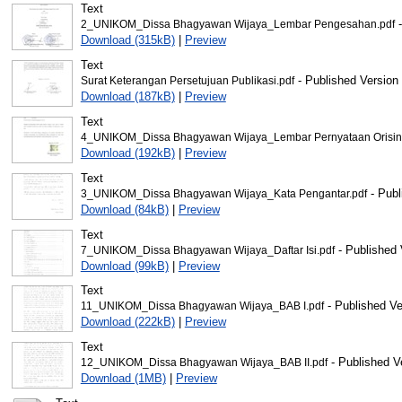
Text
-
2_UNIKOM_Dissa Bhagyawan Wijaya_Lembar Pengesahan.pdf
Download (315kB)
|
Preview
Text
- Published Version
Surat Keterangan Persetujuan Publikasi.pdf
Download (187kB)
|
Preview
Text
4_UNIKOM_Dissa Bhagyawan Wijaya_Lembar Pernyataan Orisinal
Download (192kB)
|
Preview
Text
- Publ
3_UNIKOM_Dissa Bhagyawan Wijaya_Kata Pengantar.pdf
Download (84kB)
|
Preview
Text
- Published 
7_UNIKOM_Dissa Bhagyawan Wijaya_Daftar Isi.pdf
Download (99kB)
|
Preview
Text
- Published Ve
11_UNIKOM_Dissa Bhagyawan Wijaya_BAB I.pdf
Download (222kB)
|
Preview
Text
- Published V
12_UNIKOM_Dissa Bhagyawan Wijaya_BAB II.pdf
Download (1MB)
|
Preview