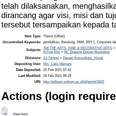
telah dilaksanakan, menghasilka
dirancang agar visi, misi dan tu
tersebut tersampaikan kepada t
Item Type:
Thesis (Other)
Uncontrolled Keywords:
pendidikan, Bandung, SMA, BPI 1, Corporate ide
700 THE ARTS; FINE & DECORATIVE ARTS
Subjects:
N Fine Arts
>
NC Drawing Design Illustration
Divisions:
S1 Skripsi
>
Desain Komunikasi_Visual
Depositing User:
Mrs. Calis Maryani
Date Deposited:
25 Feb 2021 07:42
Last Modified:
26 Feb 2021 08:28
URI:
http://elibrary.unikom.ac.id/id/eprint/3425
Actions (login require
View Item