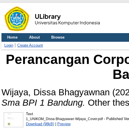
Home
About
Browse
Login
Create Account
Perancangan Corpor
Ba
Wijaya, Dissa Bhagyawnan
(20
Sma BPI 1 Bandung.
Other thes
Text
- Published Ve
1_UNIKOM_Dissa Bhagyawan Wijaya_Cover.pdf
Download (98kB)
|
Preview