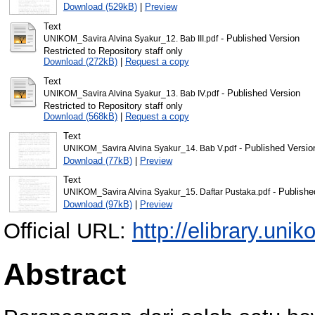
Download (529kB)
|
Preview
Text
- Published Version
UNIKOM_Savira Alvina Syakur_12. Bab III.pdf
Restricted to Repository staff only
Download (272kB)
|
Request a copy
Text
- Published Version
UNIKOM_Savira Alvina Syakur_13. Bab IV.pdf
Restricted to Repository staff only
Download (568kB)
|
Request a copy
Text
- Published Versio
UNIKOM_Savira Alvina Syakur_14. Bab V.pdf
Download (77kB)
|
Preview
Text
- Publishe
UNIKOM_Savira Alvina Syakur_15. Daftar Pustaka.pdf
Download (97kB)
|
Preview
Official URL:
http://elibrary.unik
Abstract