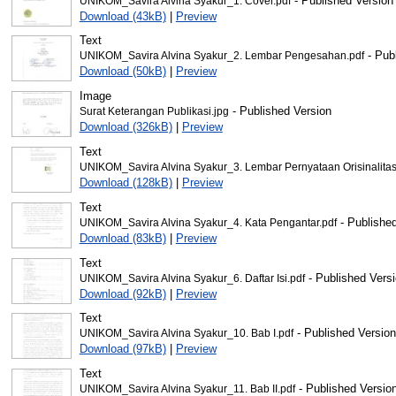
- Published Version
UNIKOM_Savira Alvina Syakur_1. Cover.pdf
Download (43kB)
|
Preview
Text
- Pub
UNIKOM_Savira Alvina Syakur_2. Lembar Pengesahan.pdf
Download (50kB)
|
Preview
Image
- Published Version
Surat Keterangan Publikasi.jpg
Download (326kB)
|
Preview
Text
UNIKOM_Savira Alvina Syakur_3. Lembar Pernyataan Orisinalitas
Download (128kB)
|
Preview
Text
- Published
UNIKOM_Savira Alvina Syakur_4. Kata Pengantar.pdf
Download (83kB)
|
Preview
Text
- Published Vers
UNIKOM_Savira Alvina Syakur_6. Daftar Isi.pdf
Download (92kB)
|
Preview
Text
- Published Version
UNIKOM_Savira Alvina Syakur_10. Bab I.pdf
Download (97kB)
|
Preview
Text
- Published Versio
UNIKOM_Savira Alvina Syakur_11. Bab II.pdf