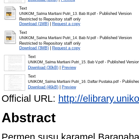
Text
- Published Version
UNIKOM_Salma Martiani Putri_13. Bab III.pdf
Restricted to Repository staff only
Download (1MB)
|
Request a copy
Text
- Published Version
UNIKOM_Salma Martiani Putri_14. Bab IV.pdf
Restricted to Repository staff only
Download (3MB)
|
Request a copy
Text
- Published Versio
UNIKOM_Salma Martiani Putri_15. Bab V.pdf
Download (30kB)
|
Preview
Text
- Publishe
UNIKOM_Salma Martiani Putri_16. Daftar Pustaka.pdf
Download (46kB)
|
Preview
Official URL:
http://elibrary.unik
Abstract
Permen susu karamel Baranaha