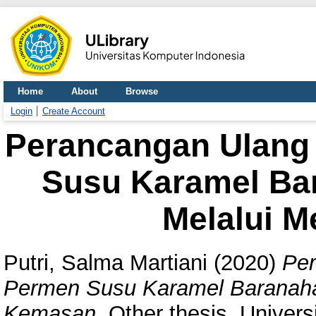
Home
About
Browse
Login
Create Account
Perancangan Ulang 
Susu Karamel Ba
Melalui 
Putri, Salma Martiani
(2020)
Per
Permen Susu Karamel Baranaha
Kemasan.
Other thesis, Univers