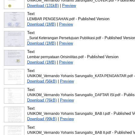
- Published
UNIKOM_Vernando Yohanis Sarungallo_COVER.pdf
Download (131kB)
|
Preview
Text
- Published Version
LEMBAR PENGESAHAN.pdf
Download (1MB)
|
Preview
Text
- Published Versio
_Surat Keterangan Persetujuan Publikasi.pdf
Download (1MB)
|
Preview
Text
- Published Version
Lembar pernyataan Orisinilitas.pdf
Download (1MB)
|
Preview
Text
-
UNIKOM_Vernando Yohanis Sarungallo_KATA PENGANTAR.pdf
Download (56kB)
|
Preview
Text
- Publis
UNIKOM_Vernando Yohanis Sarungallo_DAFTAR ISI.pdf
Download (76kB)
|
Preview
Text
- Published V
UNIKOM_Vernando Yohanis Sarungallo_BAB I.pdf
Download (99kB)
|
Preview
Text
- Published V
UNIKOM_Vernando Yohanis Sarungallo_BAB II.pdf