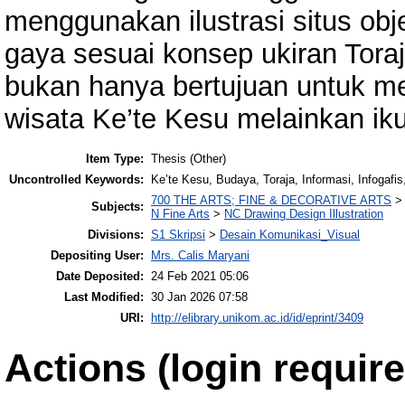
menggunakan ilustrasi situs obj
gaya sesuai konsep ukiran Toraj
bukan hanya bertujuan untuk m
wisata Ke’te Kesu melainkan iku
Item Type:
Thesis (Other)
Uncontrolled Keywords:
Ke’te Kesu, Budaya, Toraja, Informasi, Infogafis
700 THE ARTS; FINE & DECORATIVE ARTS
Subjects:
N Fine Arts
>
NC Drawing Design Illustration
Divisions:
S1 Skripsi
>
Desain Komunikasi_Visual
Depositing User:
Mrs. Calis Maryani
Date Deposited:
24 Feb 2021 05:06
Last Modified:
30 Jan 2026 07:58
URI:
http://elibrary.unikom.ac.id/id/eprint/3409
Actions (login require