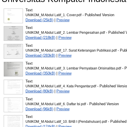
Text
- Published Version
UNIKOM_M Abdul Latif_1. Cover.pdf
Download (25kB)
|
Preview
Text
- Published 
UNIKOM_M Abdul Latif_2. Lembar Pengesahan.pdf
Download (218kB)
|
Preview
Text
- Publ
UNIKOM_M Abdul Latif_17. Surat Keterangan Publikasi.pdf
Download (283kB)
|
Preview
Text
- P
UNIKOM_M Abdul Latif_3. Lembar Pernyataan Orisinalitas.pdf
Download (350kB)
|
Preview
Text
- Published Versi
UNIKOM_M Abdul Latif_4. Kata Pengantar.pdf
Download (80kB)
|
Preview
Text
- Published Version
UNIKOM_M Abdul Latif_6. Daftar Isi.pdf
Download (96kB)
|
Preview
Text
- Published
UNIKOM_M Abdul Latif_10. BAB I (Pendahuluan).pdf
Download (174kB)
|
Preview