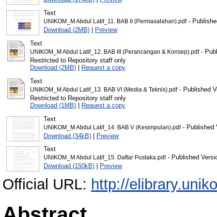
Text
- Publishe
UNIKOM_M Abdul Latif_11. BAB II (Permasalahan).pdf
Download (2MB)
|
Preview
Text
- Publ
UNIKOM_M Abdul Latif_12. BAB III (Perancangan & Konsep).pdf
Restricted to Repository staff only
Download (2MB)
|
Request a copy
Text
- Published V
UNIKOM_M Abdul Latif_13. BAB VI (Media & Teknis).pdf
Restricted to Repository staff only
Download (1MB)
|
Request a copy
Text
- Published 
UNIKOM_M Abdul Latif_14. BAB V (Kesimpulan).pdf
Download (34kB)
|
Preview
Text
- Published Versi
UNIKOM_M Abdul Latif_15. Daftar Pustaka.pdf
Download (150kB)
|
Preview
Official URL:
http://elibrary.unik
Abstract