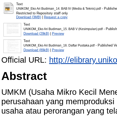
Text
- Publishe
UNIKOM_Eko Ari Budiman_14. BAB IV (Media & Teknis).pdf
Restricted to Repository staff only
Download (3MB)
|
Request a copy
Text
- Publish
UNIKOM_Eko Ari Budiman_15. BAB V (Kesimpulan).pdf
Download (29kB)
|
Preview
Text
- Published Ve
UNIKOM_Eko Ari Budiman_16. Daftar Pustaka.pdf
Download (89kB)
|
Preview
Official URL:
http://elibrary.unik
Abstract
UMKM (Usaha Mikro Kecil Men
perusahaan yang memproduksi ba
usaha atau perorangan yang tel