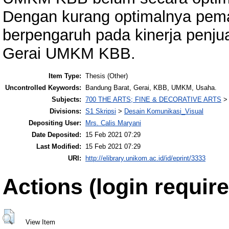
Dengan kurang optimalnya pe
berpengaruh pada kinerja penj
Gerai UMKM KBB.
Item Type:
Thesis (Other)
Uncontrolled Keywords:
Bandung Barat, Gerai, KBB, UMKM, Usaha.
Subjects:
700 THE ARTS; FINE & DECORATIVE ARTS
Divisions:
S1 Skripsi
>
Desain Komunikasi_Visual
Depositing User:
Mrs. Calis Maryani
Date Deposited:
15 Feb 2021 07:29
Last Modified:
15 Feb 2021 07:29
URI:
http://elibrary.unikom.ac.id/id/eprint/3333
Actions (login require
View Item