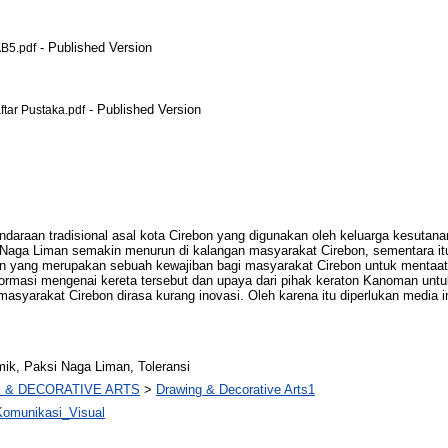
- Published Version
B5.pdf
- Published Version
ar Pustaka.pdf
raan tradisional asal kota Cirebon yang digunakan oleh keluarga kesutanan 
aga Liman semakin menurun di kalangan masyarakat Cirebon, sementara itu
on yang merupakan sebuah kewajiban bagi masyarakat Cirebon untuk mentaat
ormasi mengenai kereta tersebut dan upaya dari pihak keraton Kanoman un
asyarakat Cirebon dirasa kurang inovasi. Oleh karena itu diperlukan media i
mik, Paksi Naga Liman, Toleransi
E & DECORATIVE ARTS
>
Drawing & Decorative Arts1
Komunikasi_Visual