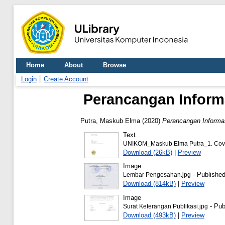
Home
About
Browse
Login
Create Account
Perancangan Inform
Putra, Maskub Elma
(2020)
Perancangan Informa
Text
UNIKOM_Maskub Elma Putra_1. Cove
Download (26kB)
|
Preview
Image
- Published
Lembar Pengesahan.jpg
Download (814kB)
|
Preview
Image
- Pub
Surat Keterangan Publikasi.jpg
Download (493kB)
|
Preview