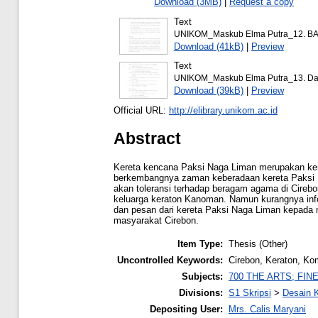
Download (3MB)
|
Request a copy
Text
UNIKOM_Maskub Elma Putra_12. BA
Download (41kB)
|
Preview
Text
UNIKOM_Maskub Elma Putra_13. Daft
Download (39kB)
|
Preview
Official URL:
http://elibrary.unikom.ac.id
Abstract
Kereta kencana Paksi Naga Liman merupakan kenda
berkembangnya zaman keberadaan kereta Paksi N
akan toleransi terhadap beragam agama di Cireb
keluarga keraton Kanoman. Namun kurangnya inf
dan pesan dari kereta Paksi Naga Liman kepada m
masyarakat Cirebon.
Item Type:
Thesis (Other)
Uncontrolled Keywords:
Cirebon, Keraton, Ko
Subjects:
700 THE ARTS; FIN
Divisions:
S1 Skripsi
>
Desain 
Depositing User:
Mrs. Calis Maryani