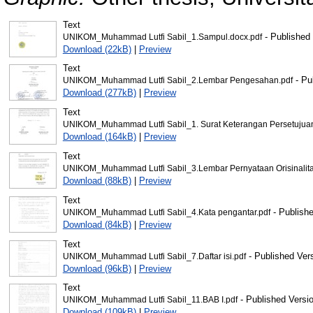
Text
- Published
UNIKOM_Muhammad Lutfi Sabil_1.Sampul.docx.pdf
Download (22kB)
|
Preview
Text
- Pu
UNIKOM_Muhammad Lutfi Sabil_2.Lembar Pengesahan.pdf
Download (277kB)
|
Preview
Text
UNIKOM_Muhammad Lutfi Sabil_1. Surat Keterangan Persetujuan 
Download (164kB)
|
Preview
Text
UNIKOM_Muhammad Lutfi Sabil_3.Lembar Pernyataan Orisinalita
Download (88kB)
|
Preview
Text
- Publishe
UNIKOM_Muhammad Lutfi Sabil_4.Kata pengantar.pdf
Download (84kB)
|
Preview
Text
- Published Ver
UNIKOM_Muhammad Lutfi Sabil_7.Daftar isi.pdf
Download (96kB)
|
Preview
Text
- Published Versi
UNIKOM_Muhammad Lutfi Sabil_11.BAB I.pdf
Download (109kB)
|
Preview