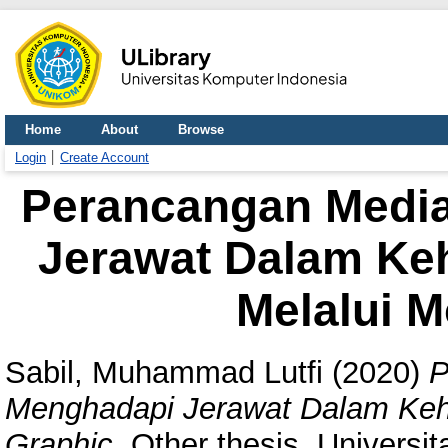
Home
About
Browse
Login
Create Account
Perancangan Media
Jerawat Dalam Ke
Melalui M
Sabil, Muhammad Lutfi
(2020)
P
Menghadapi Jerawat Dalam Kehi
Graphic.
Other thesis, Universi