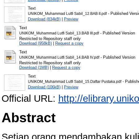
Text
- Published Versi
UNIKOM_Muhammad Lutfi Sabil_12.BAB II.pdf
Download (834kB)
|
Preview
Text
- Published Version
UNIKOM_Muhammad Lutfi Sabil_13.BAB III.pdf
Restricted to Repository staff only
Download (958kB)
|
Request a copy
Text
- Published Version
UNIKOM_Muhammad Lutfi Sabil_14.BAB IV.pdf
Restricted to Repository staff only
Download (1MB)
|
Request a copy
Text
- Publish
UNIKOM_Muhammad Lutfi Sabil_15.Daftar Pustaka.pdf
Download (106kB)
|
Preview
Official URL:
http://elibrary.unik
Abstract
Setiap orang mendambakan kulit