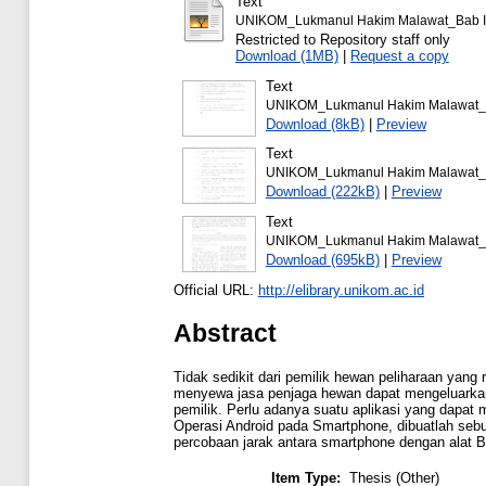
Text
UNIKOM_Lukmanul Hakim Malawat_Bab I
Restricted to Repository staff only
Download (1MB)
|
Request a copy
Text
UNIKOM_Lukmanul Hakim Malawat_B
Download (8kB)
|
Preview
Text
UNIKOM_Lukmanul Hakim Malawat_da
Download (222kB)
|
Preview
Text
UNIKOM_Lukmanul Hakim Malawat_ju
Download (695kB)
|
Preview
Official URL:
http://elibrary.unikom.ac.id
Abstract
Tidak sedikit dari pemilik hewan peliharaan ya
menyewa jasa penjaga hewan dapat mengeluarkan b
pemilik. Perlu adanya suatu aplikasi yang dap
Operasi Android pada Smartphone, dibuatlah seb
percobaan jarak antara smartphone dengan alat 
Item Type:
Thesis (Other)