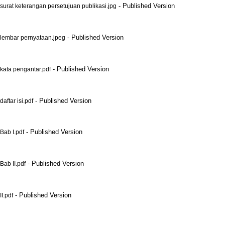
- Published Version
at keterangan persetujuan publikasi.jpg
- Published Version
embar pernyataan.jpeg
- Published Version
ta pengantar.pdf
- Published Version
tar isi.pdf
- Published Version
ab I.pdf
- Published Version
b II.pdf
- Published Version
I.pdf