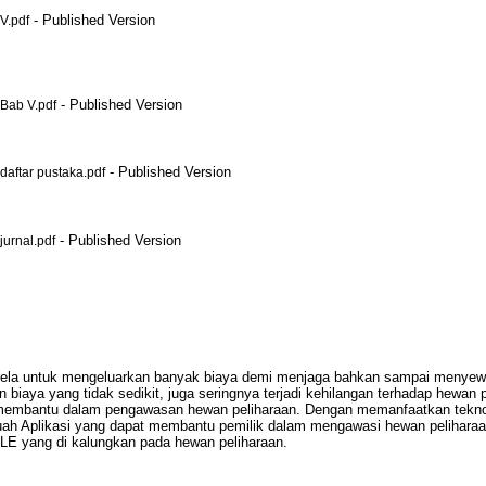
- Published Version
V.pdf
- Published Version
ab V.pdf
- Published Version
ftar pustaka.pdf
- Published Version
rnal.pdf
ng rela untuk mengeluarkan banyak biaya demi menjaga bahkan sampai menye
iaya yang tidak sedikit, juga seringnya terjadi kehilangan terhadap hewan 
at membantu dalam pengawasan hewan peliharaan. Dengan memanfaatkan tekno
uah Aplikasi yang dapat membantu pemilik dalam mengawasi hewan peliharaan
BLE yang di kalungkan pada hewan peliharaan.