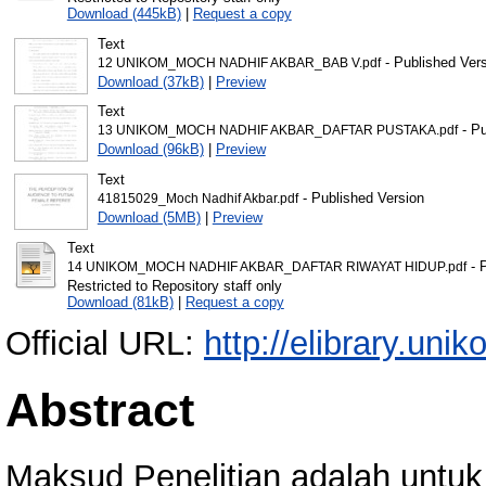
Download (445kB)
|
Request a copy
Text
- Published Ver
12 UNIKOM_MOCH NADHIF AKBAR_BAB V.pdf
Download (37kB)
|
Preview
Text
- Pu
13 UNIKOM_MOCH NADHIF AKBAR_DAFTAR PUSTAKA.pdf
Download (96kB)
|
Preview
Text
- Published Version
41815029_Moch Nadhif Akbar.pdf
Download (5MB)
|
Preview
Text
- 
14 UNIKOM_MOCH NADHIF AKBAR_DAFTAR RIWAYAT HIDUP.pdf
Restricted to Repository staff only
Download (81kB)
|
Request a copy
Official URL:
http://elibrary.unik
Abstract
Maksud Penelitian adalah untu