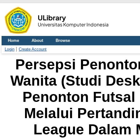
Home
About
Browse
Login
Create Account
Persepsi Penonto
Wanita (Studi Desk
Penonton Futsal
Melalui Pertand
League Dalam 