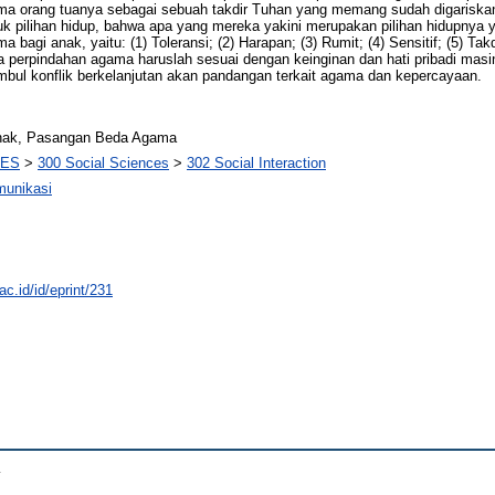
 orang tuanya sebagai sebuah takdir Tuhan yang memang sudah digariska
 pilihan hidup, bahwa apa yang mereka yakini merupakan pilihan hidupnya ya
agi anak, yaitu: (1) Toleransi; (2) Harapan; (3) Rumit; (4) Sensitif; (5) Tak
a perpindahan agama haruslah sesuai dengan keinginan dan hati pribadi mas
mbul konflik berkelanjutan akan pandangan terkait agama dan kepercayaan.
Anak, Pasangan Beda Agama
CES
>
300 Social Sciences
>
302 Social Interaction
munikasi
ac.id/id/eprint/231
.