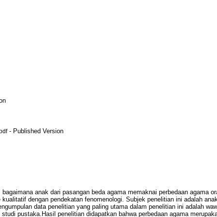
on
- Published Version
pdf
ahui bagaimana anak dari pasangan beda agama memaknai perbedaan agama o
 kualitatif dengan pendekatan fenomenologi. Subjek penelitian ini adalah a
ngumpulan data penelitian yang paling utama dalam penelitian ini adalah w
 studi pustaka.Hasil penelitian didapatkan bahwa perbedaan agama merupaka