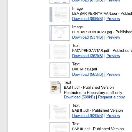
Download (673kB)
|
Preview
Image
- Publis
LEMBAR PERNYATAAN.jpg
Download (806kB)
|
Preview
Image
- Published
LEMBAR PUBLIKASI.jpg
Download (537kB)
|
Preview
Text
- Published 
KATA PENGANTAR.pdf
Download (362kB)
|
Preview
Text
DAFTAR ISI.pdf
Download (563kB)
|
Preview
Text
- Published Version
BAB I .pdf
Restricted to Repository staff only
Download (509kB)
|
Request a copy
Text
- Published Version
BAB II .pdf
Download (629kB)
|
Preview
Text
- Published Version
BAB III .pdf