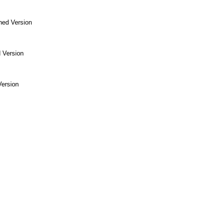
hed Version
 Version
Version