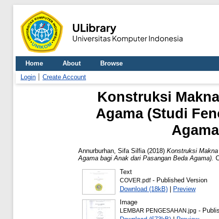
Home
About
Browse
Login
Create Account
Konstruksi Makna
Agama (Studi Fen
Agama 
Annurburhan, Sifa Silfia
(2018)
Konstruksi Makna
Agama bagi Anak dari Pasangan Beda Agama).
O
Text
- Published Version
COVER.pdf
Download (18kB)
|
Preview
Image
- Publi
LEMBAR PENGESAHAN.jpg