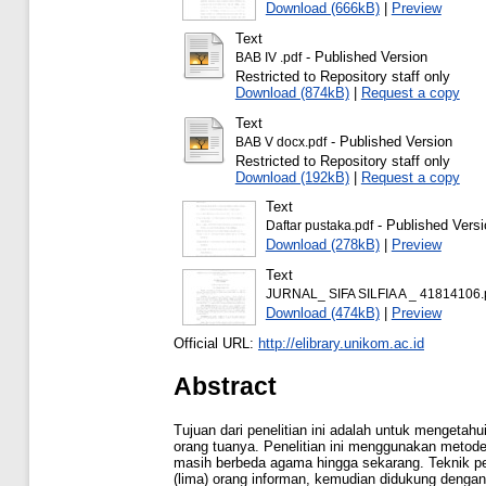
Download (666kB)
|
Preview
Text
- Published Version
BAB IV .pdf
Restricted to Repository staff only
Download (874kB)
|
Request a copy
Text
- Published Version
BAB V docx.pdf
Restricted to Repository staff only
Download (192kB)
|
Request a copy
Text
- Published Versi
Daftar pustaka.pdf
Download (278kB)
|
Preview
Text
JURNAL_ SIFA SILFIA A _ 41814106.
Download (474kB)
|
Preview
Official URL:
http://elibrary.unikom.ac.id
Abstract
Tujuan dari penelitian ini adalah untuk menget
orang tuanya. Penelitian ini menggunakan metode
masih berbeda agama hingga sekarang. Teknik pe
(lima) orang informan, kemudian didukung dengan