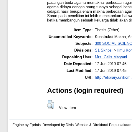
pasangan beda agama memaknai perbedaan agama
agama dirinya dengan orang tuanya sebagai bentuk
didapat hasil berupa enam makna perbedaan agama b
Saran pada penelitian ini lebih menekankan bahw
ketika membangun sebuah keluarga tidak akan ti
Item Type:
Thesis (Other)
Uncontrolled Keywords:
Konstruksi Makna, 
Subjects:
300 SOCIAL SCIEN
Divisions:
S1 Skripsi
>
Ilmu Ko
Depositing User:
Mrs. Calis Maryani
Date Deposited:
17 Jun 2019 07:45
Last Modified:
17 Jun 2019 07:45
URI:
http://elibrary.unikom.
Actions (login required)
View Item
Engine by Eprints. Developed by Divisi Website & Direktorat Perpustakaan