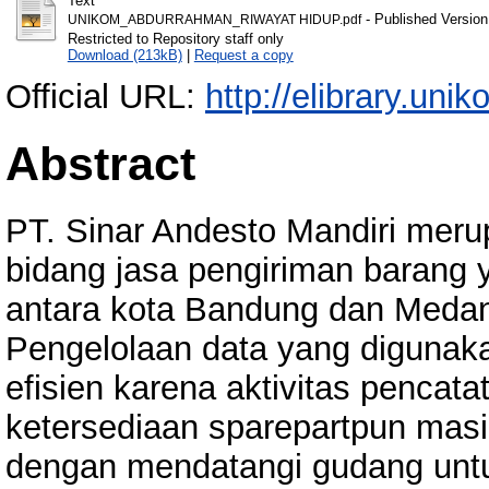
Text
- Published Version
UNIKOM_ABDURRAHMAN_RIWAYAT HIDUP.pdf
Restricted to Repository staff only
Download (213kB)
|
Request a copy
Official URL:
http://elibrary.unik
Abstract
PT. Sinar Andesto Mandiri mer
bidang jasa pengiriman barang 
antara kota Bandung dan Medan
Pengelolaan data yang digunaka
efisien karena aktivitas pencata
ketersediaan sparepartpun mas
dengan mendatangi gudang untu