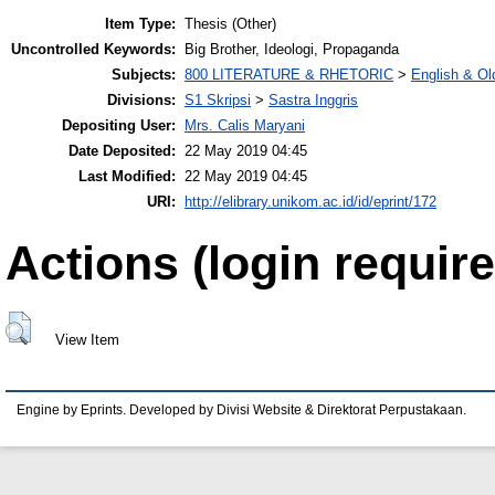
Item Type:
Thesis (Other)
Uncontrolled Keywords:
Big Brother, Ideologi, Propaganda
Subjects:
800 LITERATURE & RHETORIC
>
English & Old
Divisions:
S1 Skripsi
>
Sastra Inggris
Depositing User:
Mrs. Calis Maryani
Date Deposited:
22 May 2019 04:45
Last Modified:
22 May 2019 04:45
URI:
http://elibrary.unikom.ac.id/id/eprint/172
Actions (login require
View Item
Engine by Eprints. Developed by Divisi Website & Direktorat Perpustakaan.