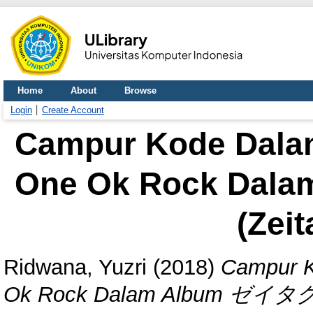
Home
About
Browse
Login
Create Account
Campur Kode Dalam
One Ok Rock Da
(Zei
Ridwana, Yuzri
(2018)
Campur K
Ok Rock Dalam Album ゼイタク