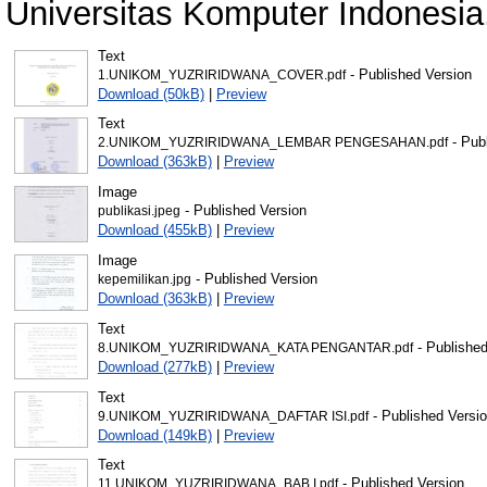
Universitas Komputer Indonesia
Text
- Published Version
1.UNIKOM_YUZRIRIDWANA_COVER.pdf
Download (50kB)
|
Preview
Text
- Pub
2.UNIKOM_YUZRIRIDWANA_LEMBAR PENGESAHAN.pdf
Download (363kB)
|
Preview
Image
- Published Version
publikasi.jpeg
Download (455kB)
|
Preview
Image
- Published Version
kepemilikan.jpg
Download (363kB)
|
Preview
Text
- Published
8.UNIKOM_YUZRIRIDWANA_KATA PENGANTAR.pdf
Download (277kB)
|
Preview
Text
- Published Versi
9.UNIKOM_YUZRIRIDWANA_DAFTAR ISI.pdf
Download (149kB)
|
Preview
Text
- Published Version
11.UNIKOM_YUZRIRIDWANA_BAB I.pdf