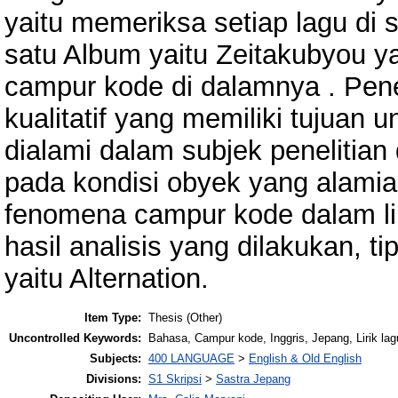
yaitu memeriksa setiap lagu di 
satu Album yaitu Zeitakubyou 
campur kode di dalamnya . Pen
kualitatif yang memiliki tujua
dialami dalam subjek penelitian
pada kondisi obyek yang alamiah
fenomena campur kode dalam liri
hasil analisis yang dilakukan,
yaitu Alternation.
Item Type:
Thesis (Other)
Uncontrolled Keywords:
Bahasa, Campur kode, Inggris, Jepang, Lirik lag
Subjects:
400 LANGUAGE
>
English & Old English
Divisions:
S1 Skripsi
>
Sastra Jepang