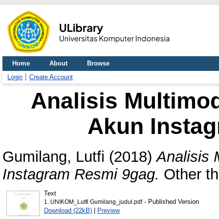
Home
About
Browse
Login
Create Account
Analisis Multim
Akun Insta
Gumilang, Lutfi
(2018)
Analisis
Instagram Resmi 9gag.
Other th
Text
- Published Version
1. UNIKOM_Lutfi Gumilang_judul.pdf
Download (22kB)
|
Preview