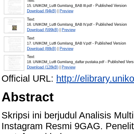
Text
- Published Version
15. UNIKOM_Lutfi Gumilang_BAB III.pdf
Download (94kB)
|
Preview
Text
- Published Version
16. UNIKOM_Lutfi Gumilang_BAB IV.pdf
Download (599kB)
|
Preview
Text
- Published Version
17. UNIKOM_Lutfi Gumilang_BAB V.pdf
Download (88kB)
|
Preview
Text
- Published Vers
18. UNIKOM_Lutfi Gumilang_daftar pustaka.pdf
Download (128kB)
|
Preview
Official URL:
http://elibrary.unik
Abstract
Skripsi ini berjudul Analisis M
Instagram Resmi 9GAG. Peneliti