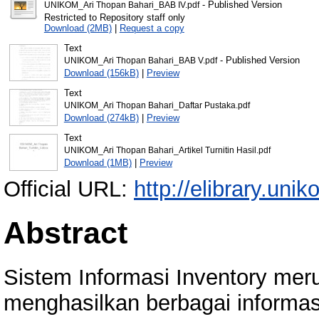
- Published Version
UNIKOM_Ari Thopan Bahari_BAB IV.pdf
Restricted to Repository staff only
Download (2MB)
|
Request a copy
Text
- Published Version
UNIKOM_Ari Thopan Bahari_BAB V.pdf
Download (156kB)
|
Preview
Text
UNIKOM_Ari Thopan Bahari_Daftar Pustaka.pdf
Download (274kB)
|
Preview
Text
UNIKOM_Ari Thopan Bahari_Artikel Turnitin Hasil.pdf
Download (1MB)
|
Preview
Official URL:
http://elibrary.unik
Abstract
Sistem Informasi Inventory mer
menghasilkan berbagai informa