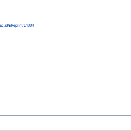
.ac.id/id/eprint/14884
.