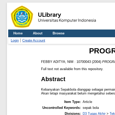
Home
About
Browse
Login
Create Account
PROGR
FEBBY ADITYA; NIM : 10700043
(2004)
PROGRA
Full text not available from this repository.
Abstract
Kebanyakan Sepakbola dianggap sebagai permaina
Akan tetapi masyarakat belum mengetahui sebera
Item Type:
Article
Uncontrolled Keywords:
sepak bola
Divisions:
D3 Tugas Akhir
>
Tek