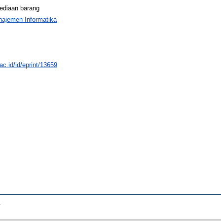
sediaan barang
ajemen Informatika
.ac.id/id/eprint/13659
.