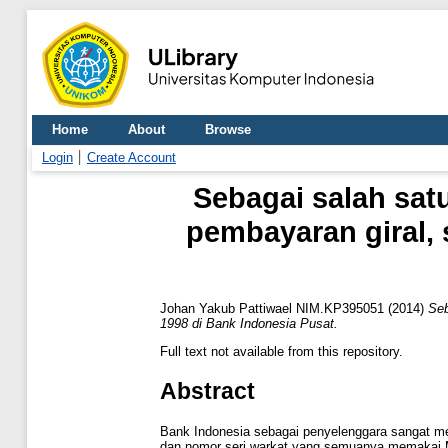
Home
About
Browse
Login
Create Account
Sebagai salah sat
pembayaran giral, 
Johan Yakub Pattiwael NIM.KP395051
(2014)
Seb
1998 di Bank Indonesia Pusat.
Full text not available from this repository.
Abstract
Bank Indonesia sebagai penyelenggara sangat men
dan nomor seri warkat yang semuanya memakai