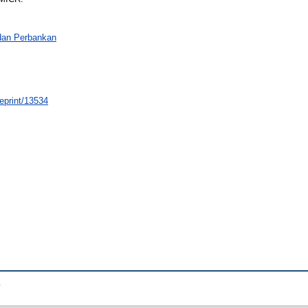
dan Perbankan
/eprint/13534
.