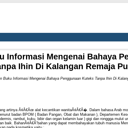
u Informasi Mengenai Bahaya P
anpa Ihin Di Kalangan Remaja Put
n Buku Informasi Mengenai Bahaya Penggunaan Kuteks Tanpa Ihin Di Kalang
ang artinya Ã¢Â€Âœ alat kecantikan wanitaÃ¢Â€Â�. Dalam bahasa Arab modern
ya menurut badan BPOM ( Badan Pangan, Obat dan Makanan ), Departemen Ke
dermis, rambut, kuku, bibir dan organ kelamin luar ) gigi dan ronggga mulut
aan baik. BahanÃ¢Â€Â“bahan yang dapat membahayakan tubuh manusia Men
kan pada kosmetika yaitu :