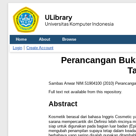
Home
About
Browse
Login
Create Account
Perancangan Buk
T
Sambas Anwar NIM.51904100
(2010)
Perancanga
Full text not available from this repository.
Abstract
Kosmetik berasal dari bahasa Inggris Cosmetic y
sarana mempercantik diri.Definisi lebih rincin
siap untuk digunakan pada bagian luar badan (Epi
mengubah penampilan supaya tetap dalam kead
berbahaya yang sering disalah gunakan ditambah