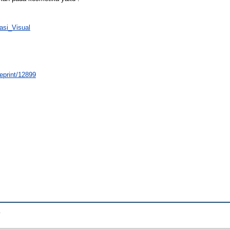
asi_Visual
/eprint/12899
.