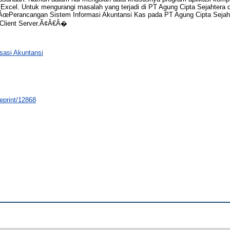
Excel. Untuk mengurangi masalah yang terjadi di PT Agung Cipta Sejahtera
Â€ÂœPerancangan Sistem Informasi Akuntansi Kas pada PT Agung Cipta Seja
 Client Server.Ã¢Â€Â�
sasi Akuntansi
/eprint/12868
.