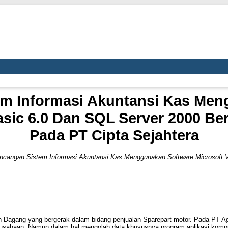
em Informasi Akuntansi Kas Men
asic 6.0 Dan SQL Server 2000 Ber
Pada PT Cipta Sejahtera
ncangan Sistem Informasi Akuntansi Kas Menggunakan Software Microsoft V
Dagang yang bergerak dalam bidang penjualan Sparepart motor. Pada PT Ag
sahaan. Namun dalam hal mengolah data khususnya program aplikasi kompute