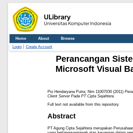
Home
About
Browse
Login
Create Account
Perancangan Sist
Microsoft Visual B
Pio Hendaryana Putra; Nim 11007030
(2011)
Pera
Client Server Pada PT Cipta Sejahtera.
Full text not available from this repository.
Abstract
PT Agung Cipta Sejahtera merupakan Perusahaan 
yang bertanggungjawab atas keuangan dalam peru