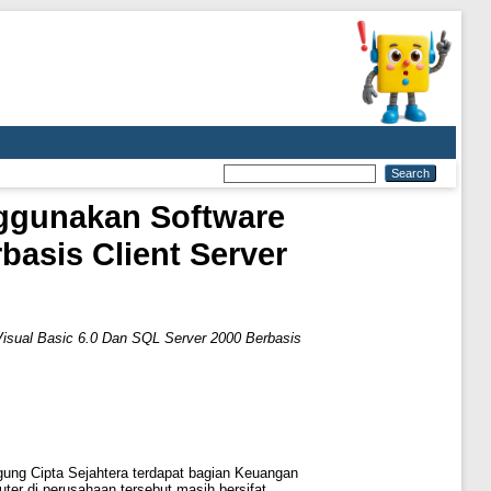
ggunakan Software
basis Client Server
isual Basic 6.0 Dan SQL Server 2000 Berbasis
ung Cipta Sejahtera terdapat bagian Keuangan
r di perusahaan tersebut masih bersifat