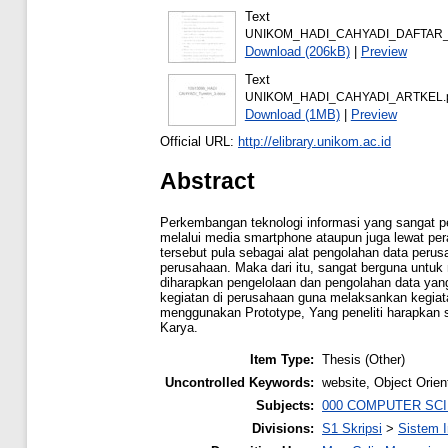
Text
UNIKOM_HADI_CAHYADI_DAFTAR_
Download (206kB)
|
Preview
Text
UNIKOM_HADI_CAHYADI_ARTKEL.
Download (1MB)
|
Preview
Official URL:
http://elibrary.unikom.ac.id
Abstract
Perkembangan teknologi informasi yang sangat 
melalui media smartphone ataupun juga lewat pe
tersebut pula sebagai alat pengolahan data peru
perusahaan. Maka dari itu, sangat berguna untu
diharapkan pengelolaan dan pengolahan data yan
kegiatan di perusahaan guna melaksankan kegiat
menggunakan Prototype, Yang peneliti harapkan 
Karya.
Item Type:
Thesis (Other)
Uncontrolled Keywords:
website, Object Orien
Subjects:
000 COMPUTER SC
Divisions:
S1 Skripsi
>
Sistem I