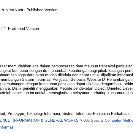
- Published Version
PUSTAKA.pdf
- Published Version
pdf
pesat memudahkan kita dalam pemprosesan data maupun transaksi penjualan 
rangkat komputer dengan itu menambah keuntungan bagi pihak kalangan pembi
sahaan sehingga data akan mudah dikelola dan cepat untuk dijadikan informa
k membangun Sistem Informasi Penjualan Berbasis Website Di Penambangan 
g berhubungan dengan kebutuhan penjualan dapat dikelola dengan baik, sehi
annya. Disini peneliti menggunkan Metode pendeketan Object Oriented Deve
setelah penelitian ini adalah meningkatkan pelayanan terhadap konsumen da
ted, Prototype, Teknologi Informasi, Sistem Informasi Penjualan Perbatuan.
IENCE, INFORMATION & GENERAL WORKS
>
006 Special Computer Meth
nformasi