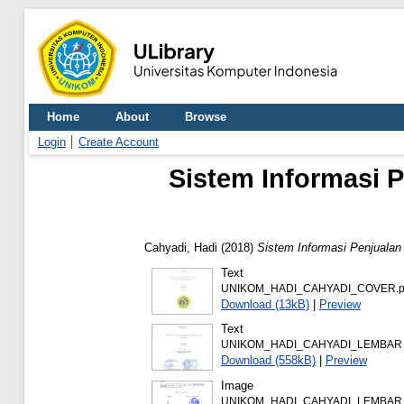
Home
About
Browse
Login
Create Account
Sistem Informasi 
Cahyadi, Hadi
(2018)
Sistem Informasi Penjuala
Text
UNIKOM_HADI_CAHYADI_COVER.p
Download (13kB)
|
Preview
Text
UNIKOM_HADI_CAHYADI_LEMBAR 
Download (558kB)
|
Preview
Image
UNIKOM_HADI_CAHYADI_LEMBAR_