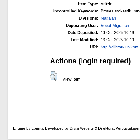
Item Type:
Article
Uncontrolled Keywords:
Proses stokastik, ran
Divisions:
Makalah
Depositing User:
Robot Migration
Date Deposited:
13 Oct 2025 10:19
Last Modified:
13 Oct 2025 10:19
URI:
http://elibrary.unikom.
Actions (login required)
View Item
Engine by Eprints. Developed by Divisi Website & Direktorat Perpustakaan