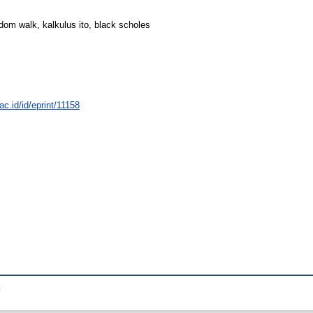
dom walk, kalkulus ito, black scholes
ac.id/id/eprint/11158
.