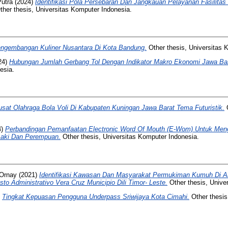
Putra
(2024)
Identifikasi Pola Persebaran Dan Jangkauan Pelayanan Fasilita
her thesis, Universitas Komputer Indonesia.
ngembangan Kuliner Nusantara Di Kota Bandung.
Other thesis, Universitas 
24)
Hubungan Jumlah Gerbang Tol Dengan Indikator Makro Ekonomi Jawa Bar
esia.
usat Olahraga Bola Voli Di Kabupaten Kuningan Jawa Barat Tema Futuristik.
O
4)
Perbandingan Pemanfaatan Electronic Word Of Mouth (E-Wom) Untuk Meng
-Laki Dan Perempuan.
Other thesis, Universitas Komputer Indonesia.
 Ornay
(2021)
Identifikasi Kawasan Dan Masyarakat Permukiman Kumuh Di Al
to Administrativo Vera Cruz Municipio Dili Timor- Leste.
Other thesis, Unive
)
Tingkat Kepuasan Pengguna Underpass Sriwijaya Kota Cimahi.
Other thesis