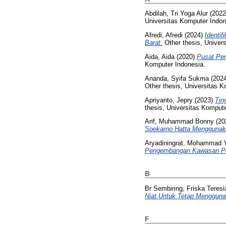
Abdilah, Tri Yoga Alur
(202
Universitas Komputer Indon
Afredi, Afredi
(2024)
Identi
Barat.
Other thesis, Univer
Aida, Aida
(2020)
Pusat Pe
Komputer Indonesia.
Ananda, Syifa Sukma
(202
Other thesis, Universitas K
Apriyanto, Jepry
(2023)
Tin
thesis, Universitas Kompute
Arif, Muhammad Bonny
(20
Soekarno Hatta Menggunaka
Aryadiningrat, Mohammad 
Pengembangan Kawasan Perk
B
Br Sembiring, Friska Teresi
Niat Untuk Tetap Menggun
F