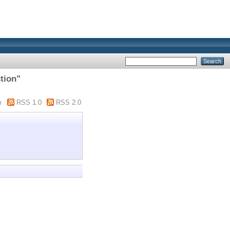
tion"
m
RSS 1.0
RSS 2.0