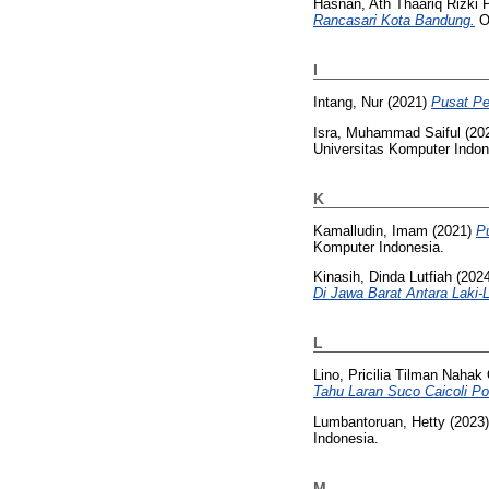
Hasnan, Ath Thaariq Rizki 
Rancasari Kota Bandung.
Ot
I
Intang, Nur
(2021)
Pusat Pe
Isra, Muhammad Saiful
(20
Universitas Komputer Indon
K
Kamalludin, Imam
(2021)
P
Komputer Indonesia.
Kinasih, Dinda Lutfiah
(202
Di Jawa Barat Antara Laki
L
Lino, Pricilia Tilman Nahak
Tahu Laran Suco Caicoli Pos
Lumbantoruan, Hetty
(2023
Indonesia.
M