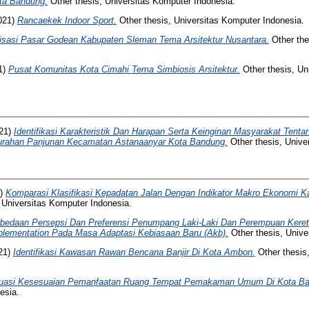
ota Bandung.
Other thesis, Universitas Komputer Indonesia.
021)
Rancaekek Indoor Sport.
Other thesis, Universitas Komputer Indonesia.
lisasi Pasar Godean Kabupaten Sleman Tema Arsitektur Nusantara.
Other the
1)
Pusat Komunitas Kota Cimahi Tema Simbiosis Arsitektur.
Other thesis, Un
21)
Identifikasi Karakteristik Dan Harapan Serta Keinginan Masyarakat Ten
rahan Panjunan Kecamatan Astanaanyar Kota Bandung.
Other thesis, Unive
0)
Komparasi Klasifikasi Kepadatan Jalan Dengan Indikator Makro Ekonomi Ka
 Universitas Komputer Indonesia.
bedaan Persepsi Dan Preferensi Penumpang Laki-Laki Dan Perempuan Keret
mplementation Pada Masa Adaptasi Kebiasaan Baru (Akb).
Other thesis, Unive
21)
Identifikasi Kawasan Rawan Bencana Banjir Di Kota Ambon.
Other thesis
uasi Kesesuaian Pemanfaatan Ruang Tempat Pemakaman Umum Di Kota Ba
esia.