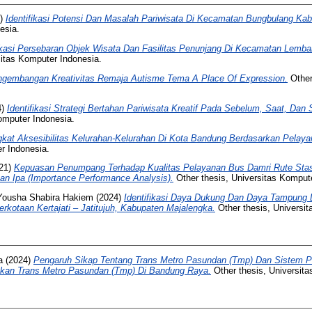
2)
Identifikasi Potensi Dan Masalah Pariwisata Di Kecamatan Bungbulang Kab
esia.
fikasi Persebaran Objek Wisata Dan Fasilitas Penunjang Di Kecamatan Lem
sitas Komputer Indonesia.
ngembangan Kreativitas Remaja Autisme Tema A Place Of Expression.
Other
4)
Identifikasi Strategi Bertahan Pariwisata Kreatif Pada Sebelum, Saat, Dan
omputer Indonesia.
gkat Aksesibilitas Kelurahan-Kelurahan Di Kota Bandung Berdasarkan Pelay
r Indonesia.
21)
Kepuasan Penumpang Terhadap Kualitas Pelayanan Bus Damri Rute Stasi
n Ipa (Importance Performance Analysis).
Other thesis, Universitas Komput
Yousha Shabira Hakiem
(2024)
Identifikasi Daya Dukung Dan Daya Tampung 
otaan Kertajati – Jatitujuh, Kabupaten Majalengka.
Other thesis, Universi
a
(2024)
Pengaruh Sikap Tentang Trans Metro Pasundan (Tmp) Dan Sistem 
akan Trans Metro Pasundan (Tmp) Di Bandung Raya.
Other thesis, Universit