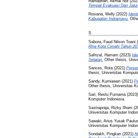
Ramadhan, Akmal Nur
(202
Tempat Evakuasi Dan Jalu
Rosiana, Melly
(2022)
Iden
Kabupaten Indramayu.
Othe
S
Sabora, Faud Nilson Toani
(
Rtrw Kota Cimahi Tahun 20
Safrizal, Hamam
(2023)
Ide
Selatan.
Other thesis, Univ
Sances, Rota
(2021)
Persep
thesis, Universitas Kompute
Sandy, Kurniawan
(2021)
Pe
Other thesis, Universitas K
Sari, Restu Purnama
(2023
Komputer Indonesia.
Sastrapraja, Rizky Ilham
(2
Universitas Komputer Indon
Sawaki, Arius Yusak Paulus
Universitas Komputer Indon
Sondakh, Pingkan
(2021)
H