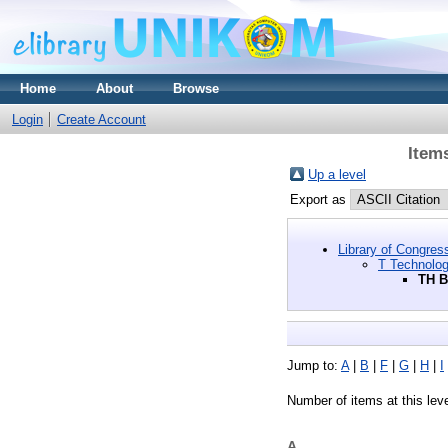
Home
About
Browse
Login
Create Account
Item
Up a level
Export as
Library of Congres
T Technolo
TH B
Jump to:
A
|
B
|
F
|
G
|
H
|
I
Number of items at this lev
A