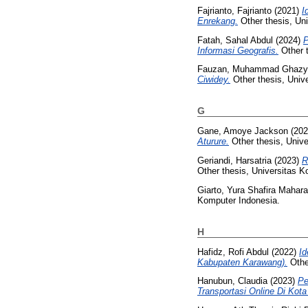
Fajrianto, Fajrianto
(2021)
I
Enrekang.
Other thesis, Un
Fatah, Sahal Abdul
(2024)
P
Informasi Geografis.
Other t
Fauzan, Muhammad Ghazy
Ciwidey.
Other thesis, Univ
G
Gane, Amoye Jackson
(20
Aturure.
Other thesis, Unive
Geriandi, Harsatria
(2023)
R
Other thesis, Universitas K
Giarto, Yura Shafira Mahara
Komputer Indonesia.
H
Hafidz, Rofi Abdul
(2022)
Id
Kabupaten Karawang).
Othe
Hanubun, Claudia
(2023)
Pe
Transportasi Online Di Kot