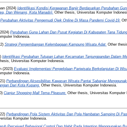
wan
(2024)
Identifikasi Kondisi Kerawanan Banjir Berdasarkan Perubahan Gun
ea, Dan Wenang, Kota Manado).
Other thesis, Universitas Komputer Indonesi
)
Perubahan Aktivitas Pengemudi Ojek Online Di Masa Pandemi Covid-19.
Oth
2024)
Perubahan Guna Lahan Dan Pusat Kegiatan Di Kabupaten Tana Tidung 
omputer Indonesia.
22)
Strategi Pengembangan Kelembagaan Kampung Wisata Adat.
Other thesi
2)
Identifikasi Perubahan Tutupan Lahan Kecamatan Tanjungpandan Dalam M
hesis, Universitas Komputer Indonesia.
h
(2023)
Evaluasi Implementasi Pengelolaan Pariwisata Berkelanjutan Di Wi
omputer Indonesia.
21)
Perbandingan Aksesibilitas Kawasan Wisata Pantai Sabanjar Menggunak
angan Dari Kota Kupang.
Other thesis, Universitas Komputer Indonesia.
0)
Cianjur Shopping Mall Tema Pleasure.
Other thesis, Universitas Komputer 
22)
Perbandingan Pola Sistem Aktivitas Dan Pola Hambatan Samping Di Pa
versitas Komputer Indonesia.
ruh Perceived Behavioral Control Dan Habit Pada Intention Menggunakan Bus 