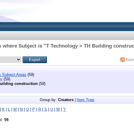
s where Subject is "T Technology > TH Building construc
Ato
s Subject Areas
(59)
gy
(59)
uilding construction
(59)
Group by:
Creators
|
Item Type
|
K
|
L
|
M
|
N
|
O
|
P
|
R
|
S
|
U
|
W
|
Y
el:
59
.