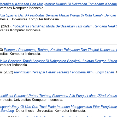
dentifikasi Kawasan Dan Masyarakat Kumuh Di Kelurahan Tomenawa Kecam
iversitas Komputer Indonesia.
ola Spasial Dan Aksesibilitas Berjalan Masjid Warga Di Kota Cimahi Deng
hesis, Universitas Komputer Indonesia.
(2021)
Probabilitas Pemilihan Moda Berdasarkan Tarif dalam Rencana Reakt
ersitas Komputer Indonesia.
23)
Persepsi Penumpang Tentang Kualitas Pelayanan Dan Tingkat Kepuasan 
rsitas Komputer Indonesia.
isiko Bencana Tanah Longsor Di Kabupaten Bengkulu Selatan Dengan Sistem 
omputer Indonesia.
ni
(2022)
Identifikasi Persepsi Petani Tentang Fenomena Alih Fungsi Lahan.
O
entifikasi Persepsi Petani Tentang Fenomena Alih Fungsi Lahan (Studi Kasu
r thesis, Universitas Komputer Indonesia.
ngaruh Easy Of Use Dan Trust Pada Intention Menggunakan Fitur Pengiriman
a Bandung.
Other thesis, Universitas Komputer Indonesia.