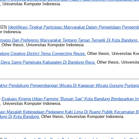
, Universitas Komputer Indonesia.
023)
Identifikasi Tingkat Partisipasi Masyarakat Dalam Pengelolaan Pengem
r Indonesia.
rsepsi Dan Preferensi Masyarakat Tentang Taman Tematik Di Kota Bandung 
.
Other thesis, Universitas Komputer Indonesia.
dung Creative District Tema Connecting Reuse.
Other thesis, Universitas Ko
)
Daya Saing Pariwisata Kabupaten Di Bandung Raya.
Other thesis, Universit
aktor Pendukung Pengembangan Wisata Di Kawasan Wisata Gunung Puntang
)
Evaluasi Kinerja Urban Farming “Buruan Sae” Kota Bandung Berdasarkan I
, Universitas Komputer Indonesia.
ikasi Masalah Keberadaan Pedagang Kaki Lima Di Ruang Publik Kecamatan 
ung Di Kota Bandung.
Other thesis, Universitas Komputer Indonesia.