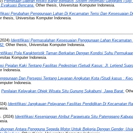
2)
Pemetaan Daerah Risiko Banjir Berbasis Sistem Informasi Geografis (Sig) 
r Evakuasi Bencana.
Other thesis, Universitas Komputer Indonesia.
tifikasi Perubahan Penggunaan Lahan Di Kecamatan Terisi Dan Kesesuaian 
r thesis, Universitas Komputer Indonesia.
2024)
Identifikasi Permasalahan Kesesuaian Penggunaan Lahan Kecamatan 
32.
Other thesis, Universitas Komputer Indonesia.
ntifikasi Pola Karakteristik Taman Berkaitan Dengan Kondisi Suhu Permukaa
ersitas Komputer Indonesia.
si Pejalan Kaki Tentang Fasilitas Pedestrian (Setudi Kasus: Jl. Letjend Supr
r Indonesia.
nggunaan Dan Persepsi Tentang Layanan Angkutan Kota (Studi kasus : Kec
omputer Indonesia.
)
Penilaian Kelayakan Objek Wisata Situ Gunung Sukabumi, Jawa Barat.
Othe
024)
Identifikasi Jangkauan Pelayanan Fasilitas Pendidikan Di Kecamatan Ra
esia.
.
(2024)
Identifikasi Kesenjangan Atribut Parawisata Situ Patenggang Kabup
esia.
ubungan Antara Pengguna Sepeda Motor Untuk Bekerja Dengan Gender, Usia