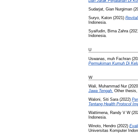
Dan Jarak Perjalanan Di K
Sudarjat, Gian Nurgiman
(2
Suryo, Katon
(2021)
Revita
Indonesia.
Syaifudin, Bima Zahra
(202
Indonesia.
U
Uswanas, muh Fachran
(20
Permukiman Kumuh Di Kelu
W
Wali, Muhammad Nur
(202
Jawa Tengah.
Other thesis,
Waloni, Siti Sara
(2022)
Per
Tentang Health Protocol I
Wattimena, Randy V W
(20
Indonesia.
Winoto, Hendro
(2022)
Eval
Universitas Komputer Indon