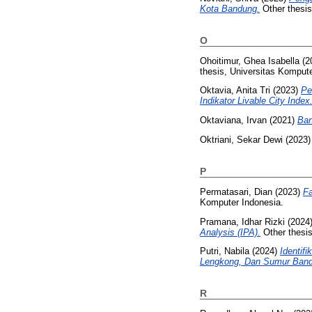
Kota Bandung.
Other thesis
O
Ohoitimur, Ghea Isabella
(2
thesis, Universitas Kompute
Oktavia, Anita Tri
(2023)
Pe
Indikator Livable City Index
Oktaviana, Irvan
(2021)
Ban
Oktriani, Sekar Dewi
(2023
P
Permatasari, Dian
(2023)
F
Komputer Indonesia.
Pramana, Idhar Rizki
(2024
Analysis (IPA).
Other thesis
Putri, Nabila
(2024)
Identif
Lengkong, Dan Sumur Band
R