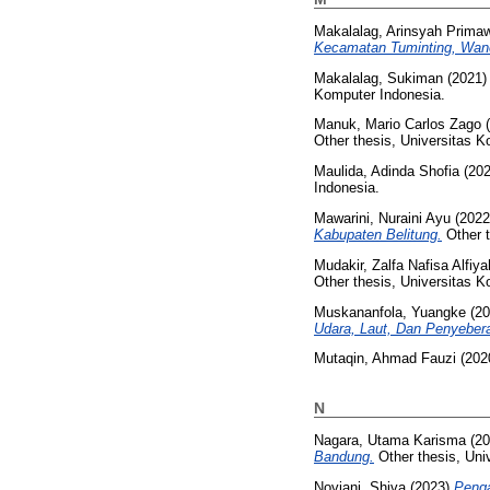
Makalalag, Arinsyah Prima
Kecamatan Tuminting, Wan
Makalalag, Sukiman
(2021
Komputer Indonesia.
Manuk, Mario Carlos Zago
(
Other thesis, Universitas K
Maulida, Adinda Shofia
(20
Indonesia.
Mawarini, Nuraini Ayu
(202
Kabupaten Belitung.
Other t
Mudakir, Zalfa Nafisa Alfiya
Other thesis, Universitas K
Muskananfola, Yuangke
(20
Udara, Laut, Dan Penyeber
Mutaqin, Ahmad Fauzi
(202
N
Nagara, Utama Karisma
(20
Bandung.
Other thesis, Uni
Noviani, Shiva
(2023)
Penga