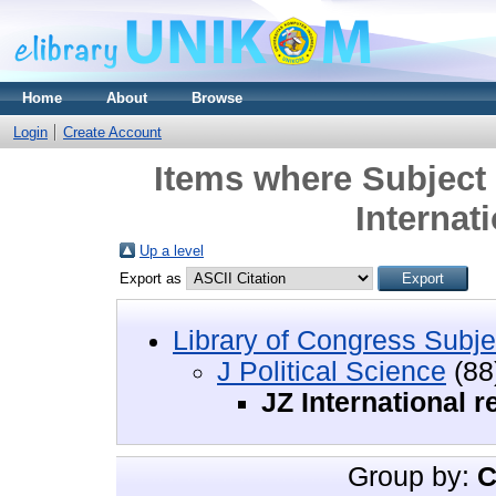
Home
About
Browse
Login
Create Account
Items where Subject i
Internati
Up a level
Export as
Library of Congress Subje
J Political Science
(88
JZ International r
Group by:
C