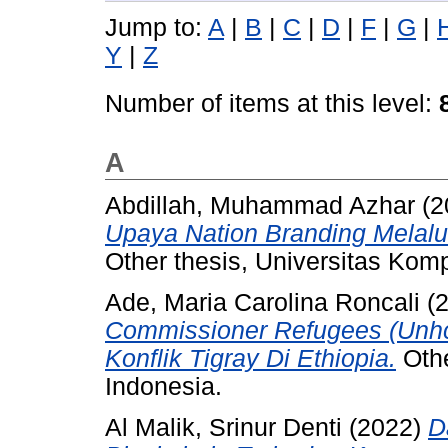
Jump to:
A
|
B
|
C
|
D
|
F
|
G
|
Y
|
Z
Number of items at this level:
A
Abdillah, Muhammad Azhar
(2
Upaya Nation Branding Melalu
Other thesis, Universitas Kom
Ade, Maria Carolina Roncali
(
Commissioner Refugees (Unhc
Konflik Tigray Di Ethiopia.
Othe
Indonesia.
Al Malik, Srinur Denti
(2022)
D