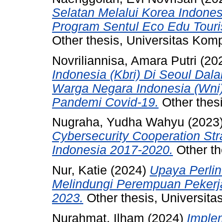
Selatan Melalui Korea Indone
Program Sentul Eco Edu Touri
Other thesis, Universitas Kom
Novriliannisa, Amara Putri
(20
Indonesia (Kbri) Di Seoul Da
Warga Negara Indonesia (Wni
Pandemi Covid-19.
Other thesi
Nugraha, Yudha Wahyu
(2023
Cybersecurity Cooperation St
Indonesia 2017-2020.
Other th
Nur, Katie
(2024)
Upaya Perli
Melindungi Perempuan Pekerja
2023.
Other thesis, Universita
Nurahmat, Ilham
(2024)
Implem