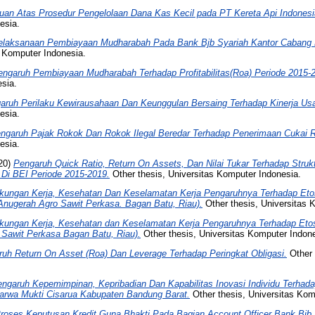
auan Atas Prosedur Pengelolaan Dana Kas Kecil pada PT Kereta Api Indonesia
esia.
elaksanaan Pembiayaan Mudharabah Pada Bank Bjb Syariah Kantor Cabang
s Komputer Indonesia.
engaruh Pembiayaan Mudharabah Terhadap Profitabilitas(Roa) Periode 2015-
sia.
aruh Perilaku Kewirausahaan Dan Keunggulan Bersaing Terhadap Kinerja Us
esia.
ngaruh Pajak Rokok Dan Rokok Ilegal Beredar Terhadap Penerimaan Cukai 
esia.
20)
Pengaruh Quick Ratio, Return On Assets, Dan Nilai Tukar Terhadap Stru
r Di BEI Periode 2015-2019.
Other thesis, Universitas Komputer Indonesia.
gkungan Kerja, Kesehatan Dan Keselamatan Kerja Pengaruhnya Terhadap Eto
nugerah Agro Sawit Perkasa. Bagan Batu, Riau).
Other thesis, Universitas 
gkungan Kerja, Kesehatan dan Keselamatan Kerja Pengaruhnya Terhadap Etos
 Sawit Perkasa Bagan Batu, Riau).
Other thesis, Universitas Komputer Indone
uh Return On Asset (Roa) Dan Leverage Terhadap Peringkat Obligasi.
Other 
ngaruh Kepemimpinan, Kepribadian Dan Kapabilitas Inovasi Individu Terhad
Sarwa Mukti Cisarua Kabupaten Bandung Barat.
Other thesis, Universitas Kom
roses Keputusan Kredit Guna Bhakti Pada Bagian Account Officer Bank Bjb 