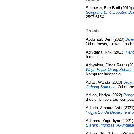
Setiawan, Eko Budi
(2019)
Geografis Di Kabupaten B
2597-615X
Thesis
Abdullatif, Deni
(2020)
Disi
Other thesis, Universitas K
Adhitama, Rifki
(2023)
Peng
Indonesia.
Adhyaksa, Dinda Restu
(20
Wajib Pajak Orang Pribadi
Komputer Indonesia.
Adiati, Wanda
(2020)
Upaya
Cabang Bandung.
Other the
Adilah, Nadya
(2022)
Penga
thesis, Universitas Kompute
Adinda, Amaura Astri
(2021
Yogya Sunda Department St
Aditama, Yogi Riyan
(2021
Sistem Informasi Akuntansi
Aditya, Nita Natasya
(2020