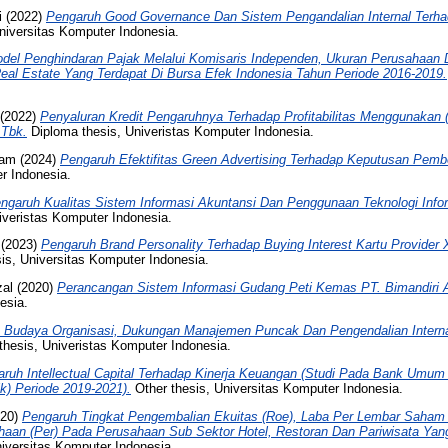
i
(2022)
Pengaruh Good Governance Dan Sistem Pengandalian Internal Terha
niversitas Komputer Indonesia.
del Penghindaran Pajak Melalui Komisaris Independen, Ukuran Perusahaan Da
eal Estate Yang Terdapat Di Bursa Efek Indonesia Tahun Periode 2016-2019.
(2022)
Penyaluran Kredit Pengaruhnya Terhadap Profitabilitas Menggunakan 
 Tbk.
Diploma thesis, Univeristas Komputer Indonesia.
lam
(2024)
Pengaruh Efektifitas Green Advertising Terhadap Keputusan Pem
r Indonesia.
ngaruh Kualitas Sistem Informasi Akuntansi Dan Penggunaan Teknologi Infor
iveristas Komputer Indonesia.
(2023)
Pengaruh Brand Personality Terhadap Buying Interest Kartu Provider
is, Universitas Komputer Indonesia.
al
(2020)
Perancangan Sistem Informasi Gudang Peti Kemas PT. Bimandiri 
esia.
 Budaya Organisasi, Dukungan Manajemen Puncak Dan Pengendalian Interna
thesis, Univeristas Komputer Indonesia.
ruh Intellectual Capital Terhadap Kinerja Keuangan (Studi Pada Bank Umum 
k) Periode 2019-2021).
Other thesis, Universitas Komputer Indonesia.
20)
Pengaruh Tingkat Pengembalian Ekuitas (Roe), Laba Per Lembar Saham 
ahaan (Per) Pada Perusahaan Sub Sektor Hotel, Restoran Dan Pariwisata Yang
iversitas Komputer Indonesia.