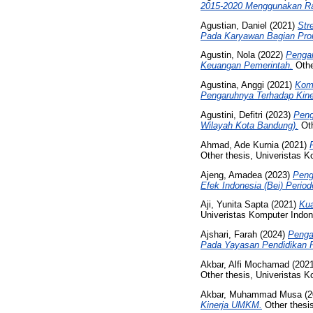
2015-2020 Menggunakan R
Agustian, Daniel
(2021)
Str
Pada Karyawan Bagian Prom
Agustin, Nola
(2022)
Pengar
Keuangan Pemerintah.
Othe
Agustina, Anggi
(2021)
Komi
Pengaruhnya Terhadap Kin
Agustini, Defitri
(2023)
Peng
Wilayah Kota Bandung).
Oth
Ahmad, Ade Kurnia
(2021)
Other thesis, Univeristas K
Ajeng, Amadea
(2023)
Peng
Efek Indonesia (Bei) Perio
Aji, Yunita Sapta
(2021)
Kua
Univeristas Komputer Indon
Ajshari, Farah
(2024)
Penga
Pada Yayasan Pendidikan P
Akbar, Alfi Mochamad
(202
Other thesis, Univeristas K
Akbar, Muhammad Musa
(2
Kinerja UMKM.
Other thesis