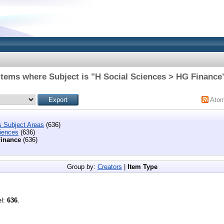
Items where Subject is "H Social Sciences > HG Finance
Ato
s Subject Areas
(636)
iences
(636)
inance
(636)
Group by:
Creators
|
Item Type
el:
636
.