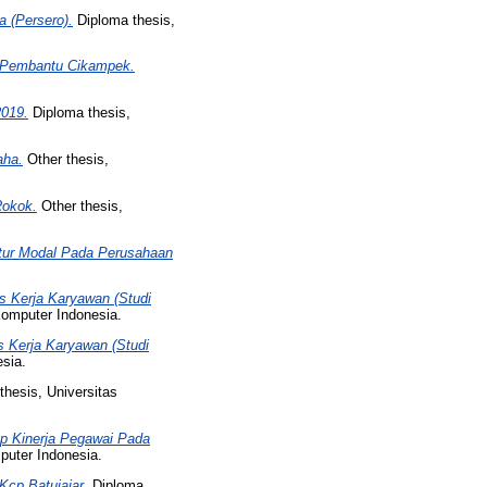
 (Persero).
Diploma thesis,
 Pembantu Cikampek.
2019.
Diploma thesis,
aha.
Other thesis,
Rokok.
Other thesis,
ktur Modal Pada Perusahaan
s Kerja Karyawan (Studi
Komputer Indonesia.
 Kerja Karyawan (Studi
sia.
thesis, Universitas
ap Kinerja Pegawai Pada
puter Indonesia.
Kcp Batujajar.
Diploma