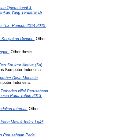
ban Operasional &
nkan Yang Terdaftar Di
a Tbk. Periode 2014-2020.
 Kebijakan Dividen.
Other
ngan.
Other thesis,
Dan Struktur Aktiva (Sa)
tas Komputer Indonesia.
 Sumber Daya Manusia
mputer Indonesia.
 Terhadap Nilai Perusahaan
nesia Pada Tahun 2013-
dalian Internal.
Other
 Yang Masuk Index Lq45
ran Perusahaan Pada