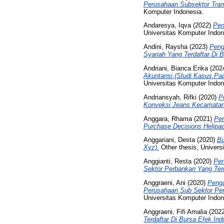
Perusahaan Subsektor Trans
Komputer Indonesia.
Andaresya, Iqva
(2022)
Pen
Universitas Komputer Indon
Andini, Raysha
(2023)
Peng
Syariah Yang Terdaftar Di 
Andriani, Bianca Erika
(202
Akuntansi (Studi Kasus Pa
Universitas Komputer Indon
Andriansyah, Rifki
(2020)
P
Konveksi Jeans Kecamatan 
Anggara, Rhama
(2021)
Pen
Purchase Decisions Helipad
Anggariani, Desta
(2020)
Bu
Xyz).
Other thesis, Univers
Anggianti, Resta
(2020)
Pen
Sektor Perbankan Yang Terd
Anggraeni, Ani
(2020)
Penga
Perusahaan Sub Sektor Per
Universitas Komputer Indon
Anggraeni, Fifi Amalia
(202
Terdaftar Di Bursa Efek Ind