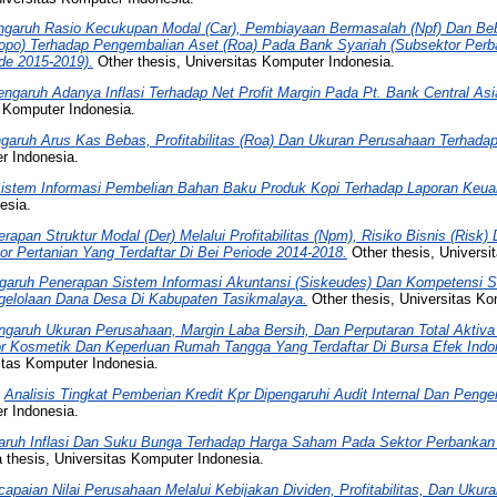
ngaruh Rasio Kecukupan Modal (Car), Pembiayaan Bermasalah (Npf) Dan Be
opo) Terhadap Pengembalian Aset (Roa) Pada Bank Syariah (Subsektor Perba
de 2015-2019).
Other thesis, Universitas Komputer Indonesia.
engaruh Adanya Inflasi Terhadap Net Profit Margin Pada Pt. Bank Central Asi
s Komputer Indonesia.
garuh Arus Kas Bebas, Profitabilitas (Roa) Dan Ukuran Perusahaan Terhadap
r Indonesia.
istem Informasi Pembelian Bahan Baku Produk Kopi Terhadap Laporan Keua
esia.
rapan Struktur Modal (Der) Melalui Profitabilitas (Npm), Risiko Bisnis (Risk) 
 Pertanian Yang Terdaftar Di Bei Periode 2014-2018.
Other thesis, Universi
garuh Penerapan Sistem Informasi Akuntansi (Siskeudes) Dan Kompetensi
ngelolaan Dana Desa Di Kabupaten Tasikmalaya.
Other thesis, Universitas Ko
ngaruh Ukuran Perusahaan, Margin Laba Bersih, Dan Perputaran Total Aktiva
 Kosmetik Dan Keperluan Rumah Tangga Yang Terdaftar Di Bursa Efek Indo
itas Komputer Indonesia.
)
Analisis Tingkat Pemberian Kredit Kpr Dipengaruhi Audit Internal Dan Pengen
r Indonesia.
aruh Inflasi Dan Suku Bunga Terhadap Harga Saham Pada Sektor Perbankan
thesis, Universitas Komputer Indonesia.
apaian Nilai Perusahaan Melalui Kebijakan Dividen, Profitabilitas, Dan Uku