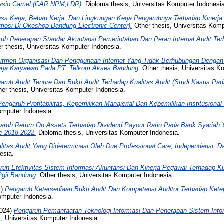
asio Camel (CAR NPM,LDR).
Diploma thesis, Universitas Komputer Indonesia
ess Kerja, Beban Kerja, Dan Lingkungan Kerja Pengaruhnya Terhadap Kinerj
osi Di Okeshop Bandung Electronic Center).
Other thesis, Universitas Komp
uh Penerapan Standar Akuntansi Pemerintahan Dan Peran Internal Audit Ter
r thesis, Universitas Komputer Indonesia.
tmen Organisasi Dan Penggunaan Internet Yang Tidak Berhubungan Dengan P
erja Karyawan Pada PT. Telkom Akses Bandung.
Other thesis, Universitas K
aruh Audit Tenure Dan Bukti Audit Terhadap Kualitas Audit (Studi Kasus Pad
er thesis, Universitas Komputer Indonesia.
Pengaruh Profitabilitas, Kepemilikan Manajerial Dan Kepemilikan Institusiona
omputer Indonesia.
aruh Return On Assets Terhadap Dividend Payout Ratio Pada Bank Syariah Y
de 2018-2022.
Diploma thesis, Universitas Komputer Indonesia.
litas Audit Yang Dideterminasi Oleh Due Professional Care, Independensi, Da
esia.
ruh Efektivitas Sistem Informasi Akuntansi Dan Kinerja Pegawai Terhadap K
gii Bandung.
Other thesis, Universitas Komputer Indonesia.
1)
Pengaruh Ketersediaan Bukti Audit Dan Kompetensi Auditor Terhadap Kete
omputer Indonesia.
024)
Pengaruh Pemanfaatan Teknologi Informasi Dan Penerapan Sistem Info
, Universitas Komputer Indonesia.