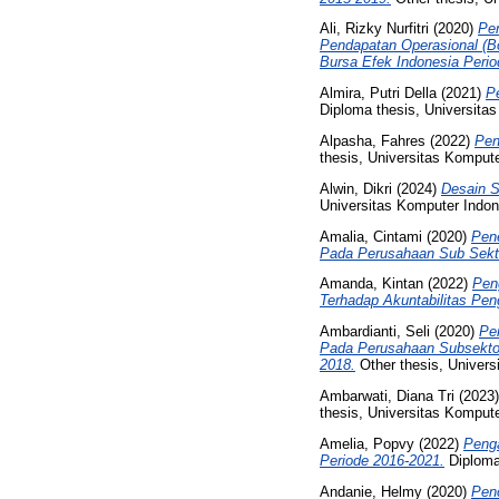
Ali, Rizky Nurfitri
(2020)
Pe
Pendapatan Operasional (B
Bursa Efek Indonesia Perio
Almira, Putri Della
(2021)
P
Diploma thesis, Universita
Alpasha, Fahres
(2022)
Pen
thesis, Universitas Kompute
Alwin, Dikri
(2024)
Desain S
Universitas Komputer Indon
Amalia, Cintami
(2020)
Pene
Pada Perusahaan Sub Sektor
Amanda, Kintan
(2022)
Pen
Terhadap Akuntabilitas Pe
Ambardianti, Seli
(2020)
Pe
Pada Perusahaan Subsektor
2018.
Other thesis, Univers
Ambarwati, Diana Tri
(2023
thesis, Universitas Kompute
Amelia, Popvy
(2022)
Peng
Periode 2016-2021.
Diploma 
Andanie, Helmy
(2020)
Penc