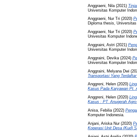
Anggraeni, Nila
(2021)
Tinj
Universitas Komputer Indon
Anggraeni, Nur Tri
(2020)
P
Diploma thesis, Universita
Anggraeni, Nur Tri
(2020)
P
Univesitas Komputer Indone
Anggraini, Astri
(2021)
Peng
Universitas Komputer Indon
Anggraini, Devika
(2024)
Pe
Universitas Komputer Indon
Anggraini, Melyana Dwi
(20
Transportasi Yang Terdafta
Anggreni, Helen
(2020)
Lin
Kasus Pada Karyawan Pt. A
Anggreni, Helen
(2020)
Lin
Kasus : PT. Anugerah Agro
Anisa, Febilia
(2022)
Pengar
Komputer Indonesia.
Anjani, Ariska Nur
(2020)
Pe
Koperasi Unit Desa (Kud) 
Anjani, Astri Aprilia
(2020)
P