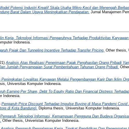
Model Potensi Industri Kreatif Skala Usaha Mikro Kecil dan Menengah Berbas
andung Barat Dalam Upaya Meningkatkan Pendapatan.
Jurnal Manajemen Pema
plin Kerja, Teknologi Informasi Pengaruhnya Terhadap Produktivitas Karya
omputer Indonesia.
aruh Pajak Dan Tunneling Incentive Terhadap Transfer Pricing.
Other thesis,
21)
Analisis Atas Realisasi Penerimaan Pajak Penghasilan Orang Pribadi Ya
 Dan Jumlah Penyampaian Surat Pemberitahuan Tahunan Orang Pribadi.
Other
 Peningkatan Loyalitas Karyawan Melalui Pengembangan Karir Dan Iklim Orga
sis, Universitas Komputer Indonesia.
ruh Earning Per Share, Debt To Equity Ratio Dan Financial Distress Terhad
r Indonesia.
)
Pengaruh Price Discount Terhadap Impulse Buying di Masa Pandemi Covid
ore di Kota Bandung).
Diploma thesis, Universitas Komputer Indonesia.
)
Pengaruh Teknologi Informasi, Kemampuan Pengguna Dan Budaya Organisas
.
Other thesis, Univeristas Komputer Indonesia.
)
Analisis Pengaruh Pengalaman Kerja, Tingkat Pendidikan Dan Penempatan K