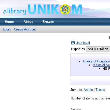
Home
About
Browse
Login
Create Account
Up a level
Export as
Library of Congres
H Social Sc
HG F
Jump to:
Article
|
Thesis
Number of items at this lev
Article