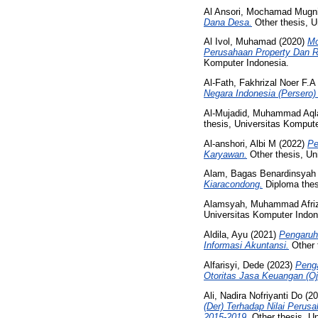
Al Ansori, Mochamad Mugn
Dana Desa.
Other thesis, U
Al Ivol, Muhamad
(2020)
Mo
Perusahaan Property Dan R
Komputer Indonesia.
Al-Fath, Fakhrizal Noer F.A
Negara Indonesia (Persero)
Al-Mujadid, Muhammad Aq
thesis, Universitas Kompute
Al-anshori, Albi M
(2022)
Pe
Karyawan.
Other thesis, Un
Alam, Bagas Benardinsyah
Kiaracondong.
Diploma thes
Alamsyah, Muhammad Afriz
Universitas Komputer Indon
Aldila, Ayu
(2021)
Pengaruh
Informasi Akuntansi.
Other 
Alfarisyi, Dede
(2023)
Penga
Otoritas Jasa Keuangan (Oj
Ali, Nadira Nofriyanti Do
(20
(Der) Terhadap Nilai Perus
2015-2019.
Other thesis, Un