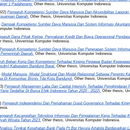
egri 1 Padaherang.
Other thesis, Universitas Komputer Indonesia.
022)
Pengaruh Kompetensi Sumber Daya Manusia Dan Aksesibilitas Laporan
 Keuangan Daerah.
Other thesis, Universitas Komputer Indonesia.
)
Dampak Kompetensi Sumber Daya Manusia Dan Sistem Informasi Akuntans
omputer Indonesia.
garuh Dana Pihak Ketiga, Penyaluran Kredit Dan Biaya Operasional Pendapa
 thesis, Univeristas Komputer Indonesia.
Pengaruh Kompetensi Sumber Daya Manusia Dan Penerapan Sistem Informas
 Pemerintah Daerah.
Other thesis, Univeristas Komputer Indonesia.
ruh Beban Kerja Dan Kompetensi Terhadap Kinerja Pegawai Badan Kepega
sdm) Kabupaten Bandung Barat.
Other thesis, Universitas Komputer Indones
)
Modal Manusia, Modal Struktural Dan Modal Relasional Sebagai Penentu Ke
a Di Komunitas Bisnis Tda Kota Bandung).
Other thesis, Universitas Komput
23)
Pengaruh Manajemen Laba Dan Capital Intensity Terhadap Penghindaran 
ang Terdaftar Di Bursa Efek Indonesia Tahun 2020 - 2022).
Other thesis, Un
1)
Pengaruh Independensi Dan Pemahaman Good Governance Terhadap Kinerj
esia.
engaruh Kecanggihan Teknologi Informasi Dan Pengalaman Kerja Terhadap Ku
iyah Wisata Tahun 2023.
Other thesis, Universitas Komputer Indonesia.
Analisis Tingkat Kesehatan Bank Pada Pt.Bpr Hayura Artalola Berdasarkan 