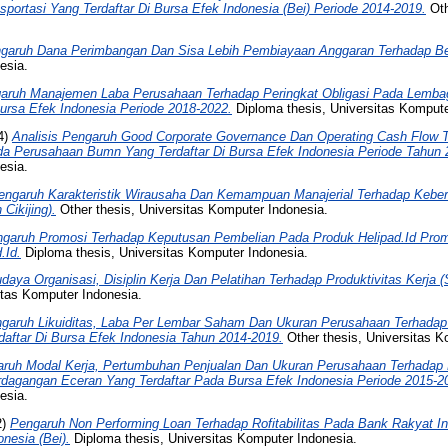
portasi Yang Terdaftar Di Bursa Efek Indonesia (Bei) Periode 2014-2019.
Oth
garuh Dana Perimbangan Dan Sisa Lebih Pembiayaan Anggaran Terhadap Be
esia.
aruh Manajemen Laba Perusahaan Terhadap Peringkat Obligasi Pada Lemb
Bursa Efek Indonesia Periode 2018-2022.
Diploma thesis, Universitas Kompute
4)
Analisis Pengaruh Good Corporate Governance Dan Operating Cash Flow 
da Perusahaan Bumn Yang Terdaftar Di Bursa Efek Indonesia Periode Tahun 
esia.
engaruh Karakteristik Wirausaha Dan Kemampuan Manajerial Terhadap Kebe
Cikijing).
Other thesis, Universitas Komputer Indonesia.
garuh Promosi Terhadap Keputusan Pembelian Pada Produk Helipad.Id Prom
.Id.
Diploma thesis, Universitas Komputer Indonesia.
daya Organisasi, Disiplin Kerja Dan Pelatihan Terhadap Produktivitas Kerja
itas Komputer Indonesia.
garuh Likuiditas, Laba Per Lembar Saham Dan Ukuran Perusahaan Terhadap
aftar Di Bursa Efek Indonesia Tahun 2014-2019.
Other thesis, Universitas K
ruh Modal Kerja, Pertumbuhan Penjualan Dan Ukuran Perusahaan Terhadap 
dagangan Eceran Yang Terdaftar Pada Bursa Efek Indonesia Periode 2015-2
esia.
2)
Pengaruh Non Performing Loan Terhadap Rofitabilitas Pada Bank Rakyat I
onesia (Bei).
Diploma thesis, Universitas Komputer Indonesia.