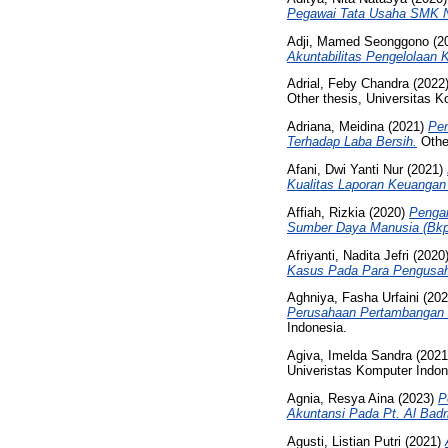
Pegawai Tata Usaha SMK N
Adji, Mamed Seonggono
(2
Akuntabilitas Pengelolaan
Adrial, Feby Chandra
(2022
Other thesis, Universitas K
Adriana, Meidina
(2021)
Pen
Terhadap Laba Bersih.
Other
Afani, Dwi Yanti Nur
(2021)
Kualitas Laporan Keuangan
Affiah, Rizkia
(2020)
Penga
Sumber Daya Manusia (Bkp
Afriyanti, Nadita Jefri
(2020
Kasus Pada Para Pengusah
Aghniya, Fasha Urfaini
(20
Perusahaan Pertambangan Y
Indonesia.
Agiva, Imelda Sandra
(202
Univeristas Komputer Indon
Agnia, Resya Aina
(2023)
P
Akuntansi Pada Pt. Al Badr
Agusti, Listian Putri
(2021)